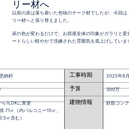
リー材へ
以前の床は落ち着いた色味のチーク材でしたが、今回は
リー材へと張り替えました。
床の色が変わるだけで、お部屋全体の印象がガラリと変
ートらしい軽やかで洗練された雰囲気を底上げしていま
工事時期
恩納村
2025年8
予算
年
300万
建物情報
から1LDKに変更
鉄筋コン
積 71㎡（内バルコニー15㎡、
3.5㎡含む）