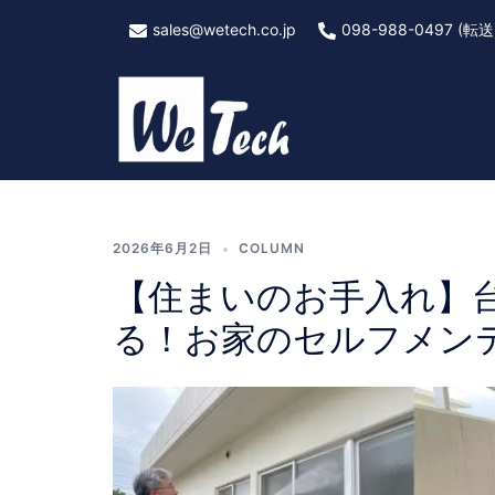
Skip
sales@wetech.co.jp
098-988-0497 (転送
to
content
タグ:
コンクリ
2026年6月2日
COLUMN
【住まいのお手入れ】
る！お家のセルフメン