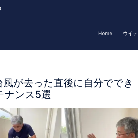
)
ート打放し
Home
ウイテ
台風が去った直後に自分ででき
テナンス5選