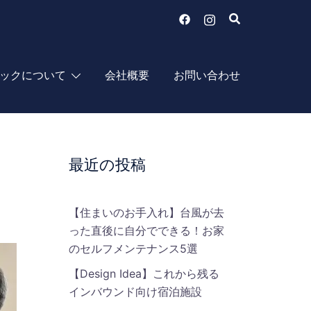
ックについて
会社概要
お問い合わせ
Search…
最近の投稿
【住まいのお手入れ】台風が去
った直後に自分でできる！お家
のセルフメンテナンス5選
【Design Idea】これから残る
インバウンド向け宿泊施設